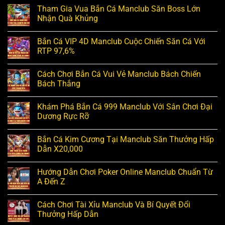
Tham Gia Vua Bắn Cá Manclub Săn Boss Lớn
Nhận Quà Khủng
Bắn Cá VIP 4D Manclub Cuộc Chiến Săn Cá Với
RTP 97,6%
Cách Chơi Bắn Cá Vui Vẻ Manclub Bách Chiến
Bách Thắng
Khám Phá Bắn Cá 999 Manclub Với Sân Chơi Đại
Dương Rực Rỡ
Bắn Cá Kim Cương Tại Manclub Săn Thưởng Hấp
Dẫn X20,000
Hướng Dẫn Chơi Poker Online Manclub Chuẩn Từ
A Đến Z
Cách Chơi Tài Xỉu Manclub Và Bí Quyết Đổi
Thưởng Hấp Dẫn