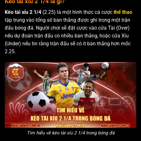
Kèo tài xỉu 2 1/4 là gì?
Kèo tài xỉu 2
1/4
(2.25) là một hình thức cá cược
thể thao
tập trung vào tổng số bàn thắng được ghi trong một trận
đấu bóng đá. Người chơi sẽ đặt cược vào cửa Tài (Over)
nếu dự đoán trận đấu có nhiều bàn thắng, hoặc cửa Xỉu
(Under) nếu tin rằng trận đấu sẽ có ít bàn thắng hơn mốc
2.25.
Tìm hiểu về kèo tài xỉu 2 1/4 trong bóng đá