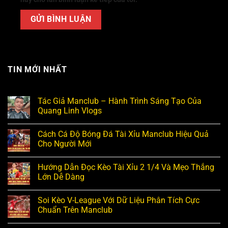
TIN MỚI NHẤT
Tác Giả Manclub – Hành Trình Sáng Tạo Của
Quang Linh Vlogs
Cách Cá Độ Bóng Đá Tài Xỉu Manclub Hiệu Quả
Cho Người Mới
Hướng Dẫn Đọc Kèo Tài Xỉu 2 1/4 Và Mẹo Thắng
Lớn Dễ Dàng
Soi Kèo V-League Với Dữ Liệu Phân Tích Cực
Chuẩn Trên Manclub