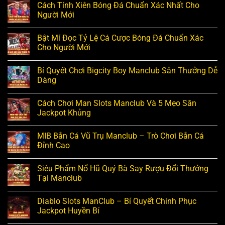
Cách Tính Xiên Bóng Đá Chuẩn Xác Nhất Cho
Người Mới
Bật Mí Đọc Tỷ Lệ Cá Cược Bóng Đá Chuẩn Xác
Cho Người Mới
Bí Quyết Chơi Bigcity Boy Manclub Săn Thưởng Dễ
Dàng
Cách Chơi Man Slots Manclub Và 5 Mẹo Săn
Jackpot Khủng
MIB Bắn Cá Vũ Trụ Manclub – Trò Chơi Bắn Cá
Đỉnh Cao
Siêu Phẩm Nổ Hũ Quý Bà Say Rượu Đổi Thưởng
Tại Manclub
Diablo Slots ManClub – Bí Quyết Chinh Phục
Jackpot Huyền Bí