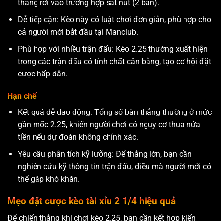
thắng rơi vào trường hợp sát nút (2 bàn).
Dễ tiếp cận: Kèo này có luật chơi đơn giản, phù hợp cho
cả người mới bắt đầu tại Manclub.
Phù hợp với nhiều trận đấu: Kèo 2.25 thường xuất hiện
trong các trận đấu có tính chất cân bằng, tạo cơ hội đặt
cược hấp dẫn.
Hạn chế
Kết quả dễ dao động: Tổng số bàn thắng thường ở mức
gần mốc 2.25, khiến người chơi có nguy cơ thua nửa
tiền nếu dự đoán không chính xác.
Yêu cầu phân tích kỹ lưỡng: Để thắng lớn, bạn cần
nghiên cứu kỹ thông tin trận đấu, điều mà người mới có
thể gặp khó khăn.
Mẹo đặt cược kèo tài xỉu 2 1/4 hiệu quả
Để chiến thắng khi chơi kèo 2.25, bạn cần kết hợp kiến