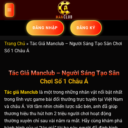
Bỏ
qua
nội
dung
ĐĂNG NHẬP
ĐĂNG KÝ
Trang Chủ
»
Tác Giả Manclub – Người Sáng Tạo Sân Chơi
Số 1 Châu Á
Tác Giả Manclub – Người Sáng Tạo Sân
Chơi Số 1 Châu Á
Tác giả Manclub
là một trong những nhân vật nổi bật nhất
trong lĩnh vực game bài đổi thưởng trực tuyến tại Việt Nam
và châu Á. Với tầm nhìn chiến lược sắc bén, anh đã giúp
thương hiệu thu hút hơn 2 triệu người chơi hoạt động
thường xuyên chỉ sau vài năm ra mắt. Hãy cùng khám phá
hành trình của vị “tác giả” tài ba này, người đã định hình