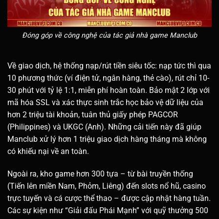
Đóng góp về công nghệ của tác giả nhà game Manclub
Về giao dịch, hệ thống nạp/rút tiền siêu tốc: nạp tức thì qua
10 phương thức (ví điện tử, ngân hàng, thẻ cào), rút chỉ 10-
30 phút với tỷ lệ 1:1, miễn phí hoàn toàn. Bảo mật 2 lớp với
mã hóa SSL và xác thực sinh trắc học bảo vệ dữ liệu của
hơn 2 triệu tài khoản, tuân thủ giấy phép PAGCOR
(Philippines) và UKGC (Anh). Những cải tiến này đã giúp
Manclub xử lý hơn 1 triệu giao dịch hàng tháng mà không
có khiếu nại về an toàn.
Ngoài ra, kho game hơn 300 tựa – từ bài truyền thống
(Tiến lên miền Nam, Phỏm, Liêng) đến slots nổ hũ, casino
trực tuyến và cá cược thể thao – được cập nhật hàng tuần.
Các sự kiện như “Giải đấu Phái Mạnh” với quỹ thưởng 500