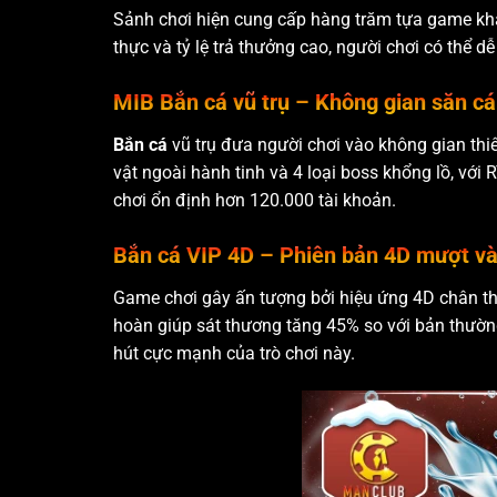
Sảnh chơi hiện cung cấp hàng trăm tựa game khá
thực và tỷ lệ trả thưởng cao, người chơi có thể
MIB Bắn cá vũ trụ – Không gian săn cá
Bắn cá
vũ trụ đưa người chơi vào không gian thi
vật ngoài hành tinh và 4 loại boss khổng lồ, với
chơi ổn định hơn 120.000 tài khoản.
Bắn cá VIP 4D – Phiên bản 4D mượt và
Game chơi gây ấn tượng bởi hiệu ứng 4D chân th
hoàn giúp sát thương tăng 45% so với bản thường
hút cực mạnh của trò chơi này.