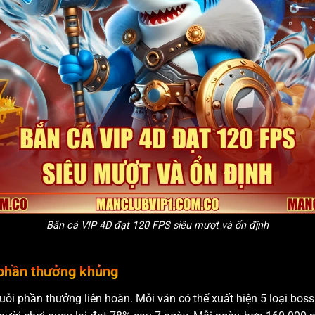
Bắn cá VIP 4D đạt 120 FPS siêu mượt và ổn định
 phần thưởng khủng
ỗi phần thưởng liên hoàn. Mỗi ván có thể xuất hiện 5 loại boss