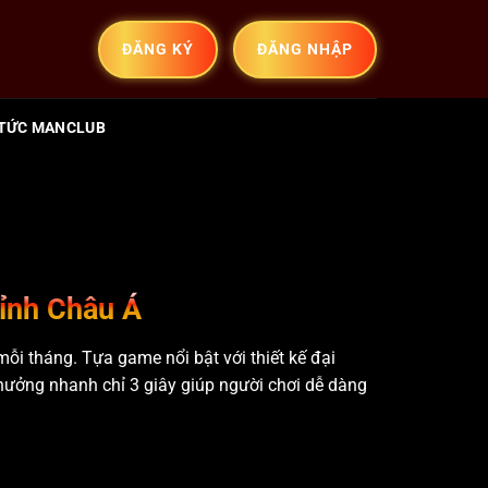
ĐĂNG KÝ
ĐĂNG NHẬP
 TỨC MANCLUB
ỉnh Châu Á
p mỗi tháng. Tựa game nổi bật với thiết kế đại
hưởng nhanh chỉ 3 giây giúp người chơi dễ dàng