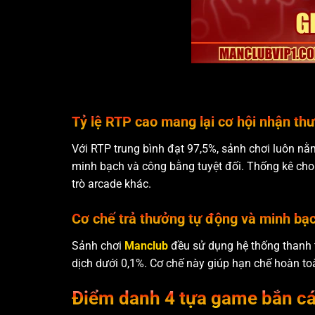
Tỷ lệ RTP cao mang lại cơ hội nhận th
Với RTP trung bình đạt 97,5%, sảnh chơi luôn nằ
minh bạch và công bằng tuyệt đối. Thống kê cho 
trò arcade khác.
Cơ chế trả thưởng tự động và minh bạ
Sảnh chơi
Manclub
đều sử dụng hệ thống thanh t
dịch dưới 0,1%. Cơ chế này giúp hạn chế hoàn toà
Điểm danh 4 tựa game bắn cá 