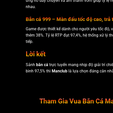
ứng nổ dây chuyền và âm thanh vòm giúp tỷ lệ ng
nhau.
Bắn cá 999 – Màn đấu tốc độ cao, trả
Game được thiết kế dành cho người yêu tốc độ, v
thêm 38%. Tỷ lệ RTP đạt 97,4%, hệ thống xử lý th
tiếp.
Lời kết
Sảnh
bắn cá
trực tuyến mang nhịp độ giải trí ch
bình 97,5% thì
Manclub
là lựa chọn đáng cân nh
Tham Gia Vua Bắn Cá M