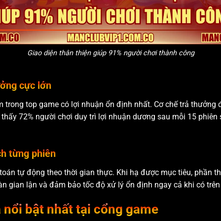
Giao diện thân thiện giúp 91% người chơi thành công
ưởng cực lớn
m trong top game có lợi nhuận ổn định nhất. Cơ chế trả thưởng
thấy 72% người chơi duy trì lợi nhuận dương sau mỗi 15 phiên 
ch từng phiên
oán tự động theo thời gian thực. Khi hạ được mục tiêu, phần th
n gian lận và đảm bảo tốc độ xử lý ổn định ngay cả khi có trên
nổi bật nhất tại cổng game