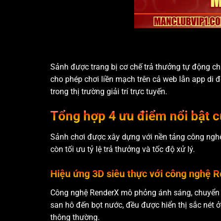
Sảnh được trang bị cơ chế trả thưởng tự động chỉ
cho phép chơi liền mạch trên cả web lẫn app di 
trong thị trường giải trí trực tuyến.
Tổng hợp 4 ưu điểm nổi bật 
Sảnh chơi được xây dựng với nền tảng công nghệ
còn tối ưu tỷ lệ trả thưởng và tốc độ xử lý.
Hiệu ứng 3D siêu thực với công nghệ 
Công nghệ RenderX mô phỏng ánh sáng, chuyển độ
san hô đến bọt nước, đều được hiển thị sắc nét ở
thông thường.