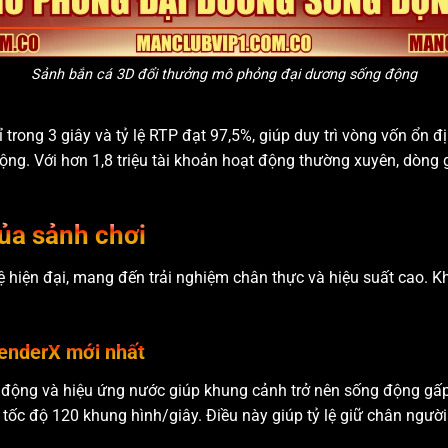
Sảnh bắn cá 3D đổi thưởng mô phỏng đại dương sống động
 trong 3 giây và tỷ lệ RTP đạt 97,5%, giúp duy trì vòng vốn ổn 
động. Với hơn 1,8 triệu tài khoản hoạt động thường xuyên, dòng
của sảnh chơi
 hiện đại, mang đến trải nghiệm chân thực và hiệu suất cao. K
RenderX mới nhất
ng và hiệu ứng nước giúp khung cảnh trở nên sống động gấp 2,3
 tốc độ 120 khung hình/giây. Điều này giúp tỷ lệ giữ chân người