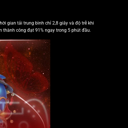
i gian tải trung bình chỉ 2,8 giây và độ trễ khi
iên thành công đạt 91% ngay trong 5 phút đầu.