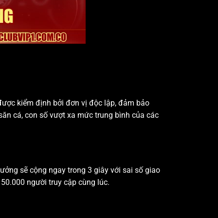
 được kiểm định bởi đơn vị độc lập, đảm bảo
săn cá, con số vượt xa mức trung bình của các
ưởng sẽ cộng ngay trong 3 giây với sai số giao
 50.000 người truy cập cùng lúc.