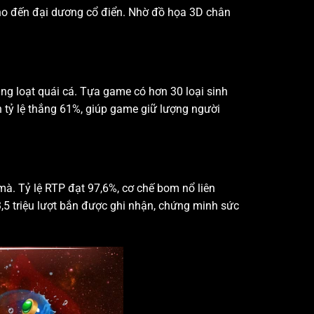
ho đến đại dương cổ điển. Nhờ đồ họa 3D chân
àng loạt quái cá. Tựa game có hơn 30 loại sinh
ận tỷ lệ thắng 61%, giúp game giữ lượng người
à. Tỷ lệ RTP đạt 97,6%, cơ chế bom nổ liên
,5 triệu lượt bắn được ghi nhận, chứng minh sức