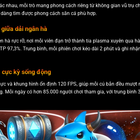
c nhau, mỗi trò mang phong cách riêng từ không gian vũ trụ c
 dễ dàng tìm được phong cách săn cá phù hợp.
 giữa dải ngân hà
ên hà rực rỡ, nơi mỗi viên đạn trở thành tia plasma xuyên qua h
 RTP 97,3%. Trung bình, mỗi phiên chơi kéo dài 2 phút và ghi nh
 cực kỳ sống động
ực và khung hình ổn định 120 FPS, giúp mỗi cú bắn đều mượt m
. Mỗi ngày có hơn 85.000 người chơi tham gia, với trung bình 3